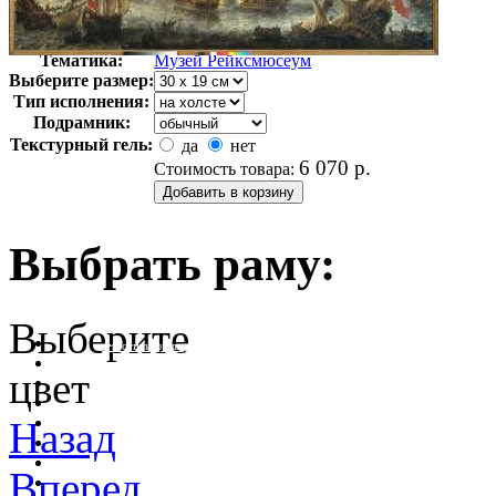
Автор:
Неизвестно
Арт-стиль
Голландская живопись
Тематика:
Музей Рейксмюсеум
Выберите размер:
Тип исполнения:
Подрамник:
Текстурный гель:
да
нет
6 070
р.
Стоимость товара:
Выбрать раму:
Выберите
очистить фильтр цвета
цвет
Назад
Вперед