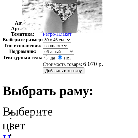
Автор:
Неизвестно
Арт-стиль
Ретро-Плакат
Тематика:
Ретро-Плакат
Выберите размер:
Тип исполнения:
Подрамник:
Текстурный гель:
да
нет
6 070
р.
Стоимость товара:
Выбрать раму:
Выберите
очистить фильтр цвета
цвет