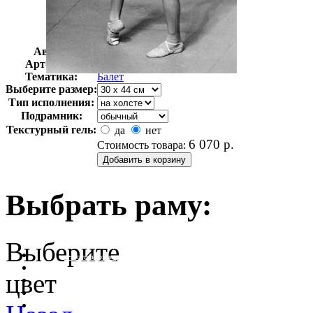
Автор:
Неизвестно
Арт-стиль
Ретро-Фотографии
Тематика:
Балет
Выберите размер:
Тип исполнения:
Подрамник:
Текстурный гель:
да
нет
6 070
р.
Стоимость товара:
Выбрать раму:
Выберите
очистить фильтр цвета
цвет