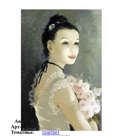
Автор:
Дитц Эдцард
Арт-стиль
Немецкая живопись
Тематика:
Портрет