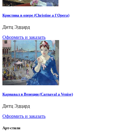
Кристина в опере (Christine a l'Opera)
Дитц Эдцард
Оформить и заказать
Карнавал в Венеции (Carnaval a Venise)
Дитц Эдцард
Оформить и заказать
Арт-стили