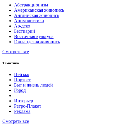
Абстракционизм
Американская живопись
Английская живопись
Анималистика
Ар-деко
Бестиарий
Восточная культура
Голландская живопись
Смотреть все
Тематика
Пейзаж
Портрет
Быт и жизнь людей
Город
Интерьер
Ретро-Плакат
Реклама
Смотреть все