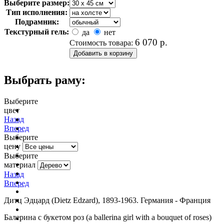
Выберите размер:
Тип исполнения:
Подрамник:
Текстурный гель:
да
нет
6 070
р.
Стоимость товара:
Выбрать раму:
Выберите
цвет
очистить фильтр цвета
Назад
Вперед
Выберите
цену
Выберите
материал
Назад
Вперед
Дитц Эдцард (Dietz Edzard), 1893-1963. Германия - Франция
Балерина с букетом роз (a ballerina girl with a bouquet of roses)