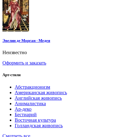
Эвелин де Морган - Медея
Неизвестно
Оформить и заказать
Арт-стили
Абстракционизм
Американская живопись
Английская живопись
Анималистика
Ар-деко
Бестиарий
Восточная культура
Голландская живопись
Смотреть все