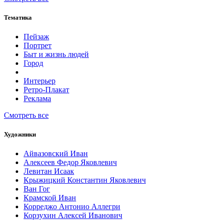
Тематика
Пейзаж
Портрет
Быт и жизнь людей
Город
Интерьер
Ретро-Плакат
Реклама
Смотреть все
Художники
Айвазовский Иван
Алексеев Федор Яковлевич
Левитан Исаак
Крыжицкий Константин Яковлевич
Ван Гог
Крамской Иван
Корреджо Антонио Аллегри
Корзухин Алексей Иванович