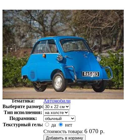
Автор:
Неизвестно
Арт-стиль
Ретро-Фотографии
Тематика:
Автомобили
Выберите размер:
Тип исполнения:
Подрамник:
Текстурный гель:
да
нет
6 070
р.
Стоимость товара: