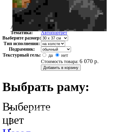
Автор:
Гийомен, Арман
Арт-стиль
Импрессионизм
Тематика:
Автопортрет
Выберите размер:
Тип исполнения:
Подрамник:
Текстурный гель:
да
нет
6 070
р.
Стоимость товара:
Выбрать раму:
Выберите
очистить фильтр цвета
цвет