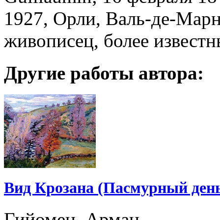
1927, Орли, Валь-де-Мар
живописец, более извест
Другие работы автора:
Вид Крозана (Пасмурный ден
Гийомен, Арман