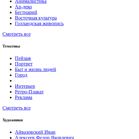
Анималистика
Ар-деко
Бестиарий
Восточная культура
Голландская живопись
Смотреть все
Тематика
Пейзаж
Портрет
Быт и жизнь людей
Город
Интерьер
Ретро-Плакат
Реклама
Смотреть все
Художники
Айвазовский Иван
Алексеев Федор Яковлевич