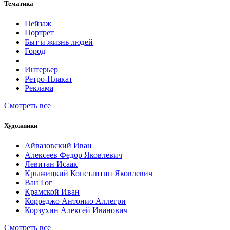
Тематика
Пейзаж
Портрет
Быт и жизнь людей
Город
Интерьер
Ретро-Плакат
Реклама
Смотреть все
Художники
Айвазовский Иван
Алексеев Федор Яковлевич
Левитан Исаак
Крыжицкий Константин Яковлевич
Ван Гог
Крамской Иван
Корреджо Антонио Аллегри
Корзухин Алексей Иванович
Смотреть все