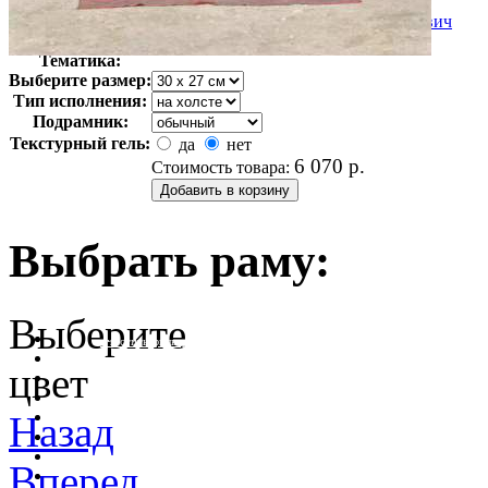
Автор:
Прокудин-Горский Сергей Михайлович
Арт-стиль
Ретро-Фотографии
Тематика:
Выберите размер:
Тип исполнения:
Подрамник:
Текстурный гель:
да
нет
6 070
р.
Стоимость товара:
Выбрать раму:
Выберите
очистить фильтр цвета
цвет
Назад
Вперед