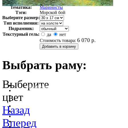
Арт-стиль
Русская живопись XIX века
Тематика:
Маринисты
Тэги:
Морской бой
Выберите размер:
Тип исполнения:
Подрамник:
Текстурный гель:
да
нет
6 070
р.
Стоимость товара:
Выбрать раму:
Выберите
очистить фильтр цвета
цвет
Назад
Вперед