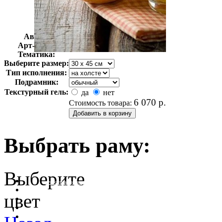
Автор:
Неизвестно
Арт-стиль
Фотография
Тематика:
Выберите размер:
Тип исполнения:
Подрамник:
Текстурный гель:
да
нет
6 070
р.
Стоимость товара:
Выбрать раму:
Выберите
очистить фильтр цвета
цвет