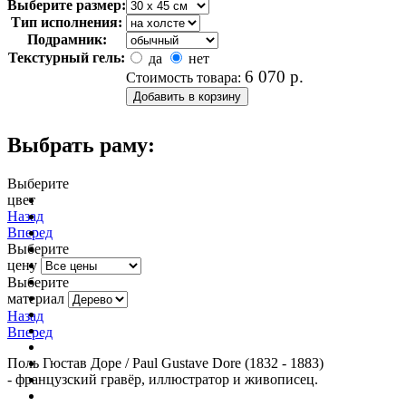
Выберите размер:
Тип исполнения:
Подрамник:
Текстурный гель:
да
нет
6 070
р.
Стоимость товара:
Выбрать раму:
Выберите
цвет
очистить фильтр цвета
Назад
Вперед
Выберите
цену
Выберите
материал
Назад
Вперед
Поль Гюстав Доре / Paul Gustave Dorе (1832 - 1883)
- французский гравёр, иллюстратор и живописец.