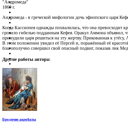
"Андромеда"
1869 г.
Андромеда - в греческой мифологии дочь эфиопского царя Кеф
Когда Кассиопея однажды похвалилась, что она превосходит к
грозило гибелью подданным Кефея. Оракул Аммона объявил, что
принудили царя решиться на эту жертву. Прикованная к утёсу,
В этом положении увидел её Персей и, поражённый её красотой,
благополучно совершил свой опасный подвиг, показав лик Мед
Другие работы автора:
Бродячие акробаты