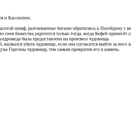
ея и Кассиопеи.
расотой нимф, разгневанные богини обратились к Посейдону с м
 гнев божества укротится только тогда, когда Кефей принесёт 
 Андромеда была предоставлена на произвол чудовища.
 вызвался убить чудовище, если она согласится выйти за него з
узы Горгоны чудовищу, тем самым превратив его в камень.