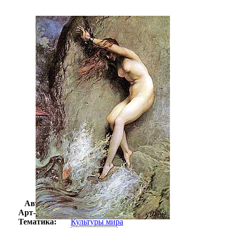
Автор:
Доре Гюстав
Арт-стиль
Символизм
Тематика:
Культуры мира