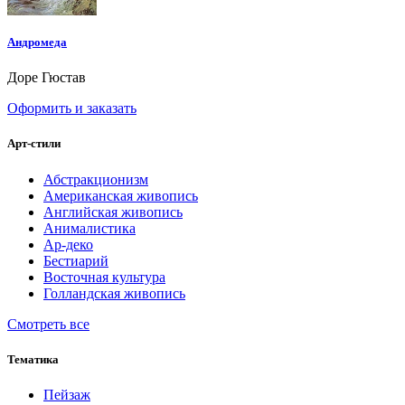
Андромеда
Доре Гюстав
Оформить и заказать
Арт-стили
Абстракционизм
Американская живопись
Английская живопись
Анималистика
Ар-деко
Бестиарий
Восточная культура
Голландская живопись
Смотреть все
Тематика
Пейзаж