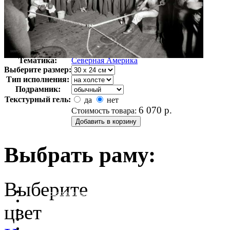
Автор:
Неизвестно
Арт-стиль
Фотография
Тематика:
Северная Америка
Выберите размер:
Тип исполнения:
Подрамник:
Текстурный гель:
да
нет
6 070
р.
Стоимость товара:
Выбрать раму:
Выберите
очистить фильтр цвета
цвет