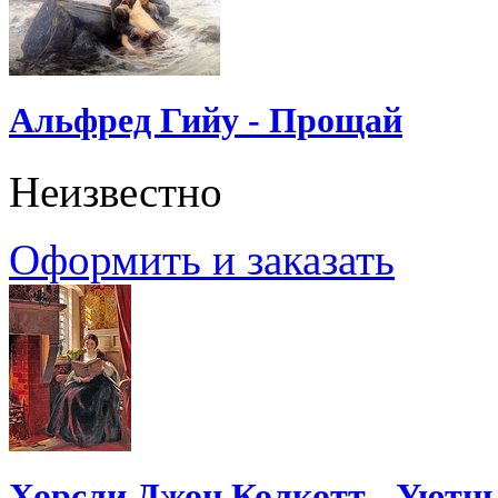
Альфред Гийу - Прощай
Неизвестно
Оформить и заказать
Хорсли Джон Колкотт - Уютн