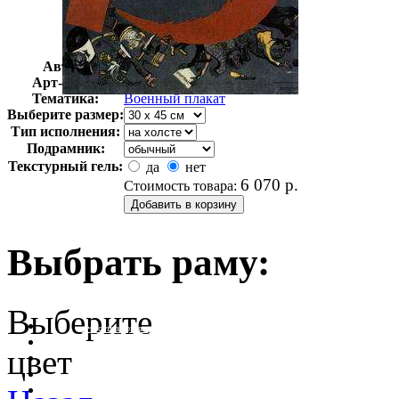
Автор:
Неизвестно
Арт-стиль
Ретро-Плакат
Тематика:
Военный плакат
Выберите размер:
Тип исполнения:
Подрамник:
Текстурный гель:
да
нет
6 070
р.
Стоимость товара:
Выбрать раму:
Выберите
очистить фильтр цвета
цвет