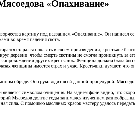
Мясоедова «Опахивание»
ворчества картину под названием «Опахивание». Он написал ее
ами во время падения скота.
арался старался показать в своем произведении, крестьяне благо
круг деревни, чтобы смерть скотины не смогла проникнуть за ег
в сопровождении других крестьянок. Женщина должна была быть
глазах женщины имеется страх и ужас. Крестьянки думают, что о
данном обряде. Она руководит всей данной процедурой. Мясоедов
является символом очищения. На заднем фоне видно, что скоро 
горий Мясоедов долгие годы занимался изучением разнообразных 
нная сила. С помощью масляных красок мастеру удалось передать