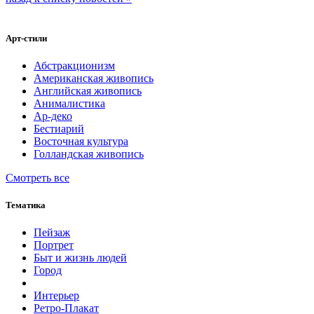
Арт-стили
Абстракционизм
Американская живопись
Английская живопись
Анималистика
Ар-деко
Бестиарий
Восточная культура
Голландская живопись
Смотреть все
Тематика
Пейзаж
Портрет
Быт и жизнь людей
Город
Интерьер
Ретро-Плакат