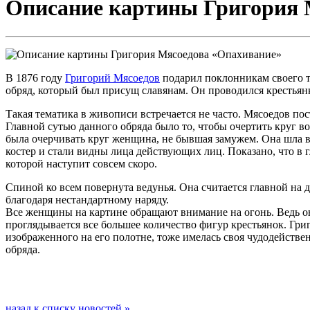
Описание картины Григория 
В 1876 году
Григорий Мясоедов
подарил поклонникам своего т
обряд, который был присущ славянам. Он проводился крестьянк
Такая тематика в живописи встречается не часто. Мясоедов пост
Главной сутью данного обряда было то, чтобы очертить круг во
была очерчивать круг женщина, не бывшая замужем. Она шла 
костер и стали видны лица действующих лиц. Показано, что в 
которой наступит совсем скоро.
Спиной ко всем повернута ведунья. Она считается главной на 
благодаря нестандартному наряду.
Все женщины на картине обращают внимание на огонь. Ведь он 
проглядывается все большее количество фигур крестьянок. Гри
изображенного на его полотне, тоже имелась своя чудодействе
обряда.
назад к списку новостей »