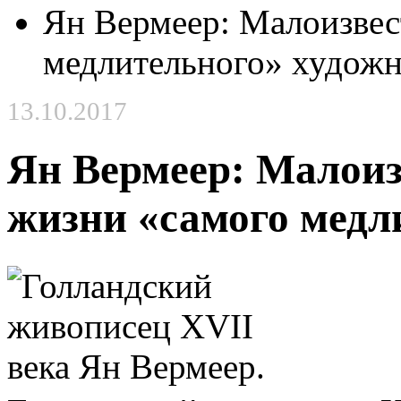
Ян Вермеер: Малоизвес
медлительного» худож
13.10.2017
Ян Вермеер: Малои
жизни «самого медл