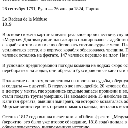
26 сентября 1791, Руан — 26 января 1824, Париж
Le Radeau de la Méduse
1819
В основе сюжета картины лежит реальное происшествие, случив
«Медуза». Для эвакуации пассажиров планировалось задействова
с корабля и тем самым способствовать снятию судна с мели. П
усиливаться ветер, а в корпусе корабля образовалась трещина
человек остались на фрегате, 147 человек перешло на плот. Н
В условиях предштормовой погоды команда на лодках скоро осо
перебираться на лодки, они обрезали буксировочные канаты и н
Положение на плоту, оставленном на произвол судьбы, оберн
и солдаты — с другой. В первую же ночь дрейфа 20 человек бы
в центре у мачты, где хранились скудные запасы провизии и во
стали поедать трупы умерших. На восьмой день 15 наиболее 
Капитан фрегата, бывший эмигрант, на которого возлагалась б
Морское министерство, стремясь замять скандал, пыталось во
Осенью 1817 года вышла в свет книга «Гибель фрегата „Медуз
(вероятно, это было уже второе её издание, 1818 года) попал
общечеловеческую, вневременную историю.