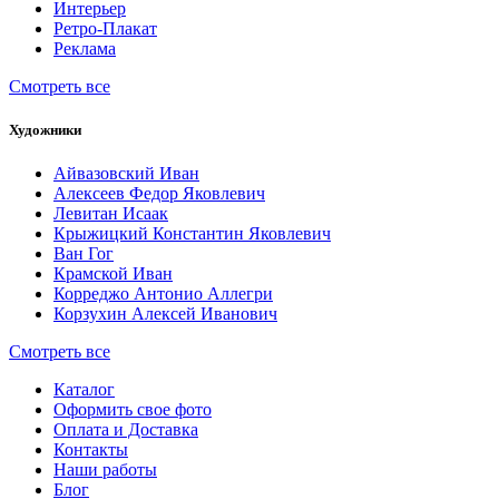
Интерьер
Ретро-Плакат
Реклама
Смотреть все
Художники
Айвазовский Иван
Алексеев Федор Яковлевич
Левитан Исаак
Крыжицкий Константин Яковлевич
Ван Гог
Крамской Иван
Корреджо Антонио Аллегри
Корзухин Алексей Иванович
Смотреть все
Каталог
Оформить свое фото
Оплата и Доставка
Контакты
Наши работы
Блог