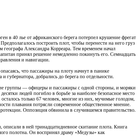
ген в 40 лье от африканского берега потерпел крушение фрегат
 Предполагалось построить плот, чтобы перенести на него груз
м географа Александра Корреара. Тем временем начал
и капитан принял решение немедленно покинуть его. Семнадцать
управления и навигации.
опасаясь, что пассажиры на плоту начнут в панике
 и губернатора, добрались до берега по отдельности.
щие группы — офицеры и пассажиры с одной стороны, и моряки
десятки людей погибло в борьбе за наиболее безопасное место
 осталось только 67 человек, многие из них, мучимые голодом,
ности плавания потрясли современное общественное мнение.
о протекции. Оппозиция обвинила в случившемся правительство.
, описали в ней тринадцатидневное скитание плота. Книга
льшого полотна. Он воспринял драму «Медузы» как