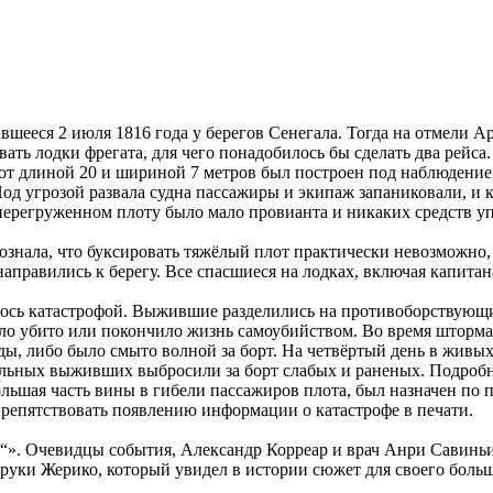
шееся 2 июля 1816 года у берегов Сенегала. Тогда на отмели Ар
ть лодки фрегата, для чего понадобилось бы сделать два рейса.
лот длиной 20 и шириной 7 метров был построен под наблюдение
. Под угрозой развала судна пассажиры и экипаж запаниковали, 
а перегруженном плоту было мало провианта и никаких средств 
знала, что буксировать тяжёлый плот практически невозможно, 
аправились к берегу. Все спасшиеся на лодках, включая капитана
улось катастрофой. Выжившие разделились на противоборствую
ло убито или покончило жизнь самоубийством. Во время шторма 
ды, либо было смыто волной за борт. На четвёртый день в живых
сильных выживших выбросили за борт слабых и раненых. Подроб
о́льшая часть вины в гибели пассажиров плота, был назначен п
спрепятствовать появлению информации о катастрофе в печати.
а“». Очевидцы события, Александр Корреар и врач Анри Савиньи
а в руки Жерико, который увидел в истории сюжет для своего бо