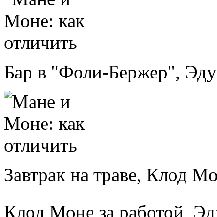
Бар в "Фоли-Бержер", Эд
Завтрак на траве, Клод М
Клод Моне за работой, Э