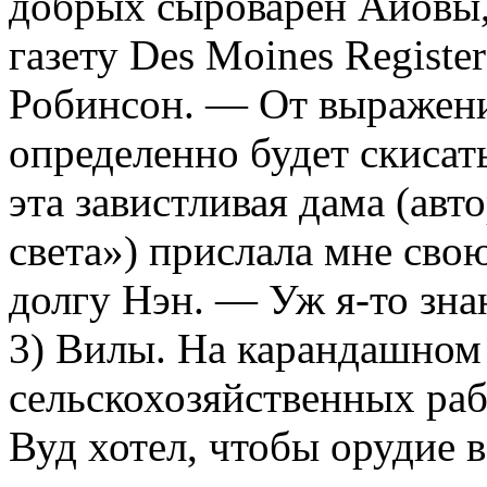
добрых сыроварен Айовы,
газету Des Moines Regist
Робинсон. — От выражен
определенно будет скисат
эта завистливая дама (ав
света») прислала мне сво
долгу Нэн. — Уж я-то знаю
3) Вилы. На карандашном 
сельскохозяйственных раб
Вуд хотел, чтобы орудие 