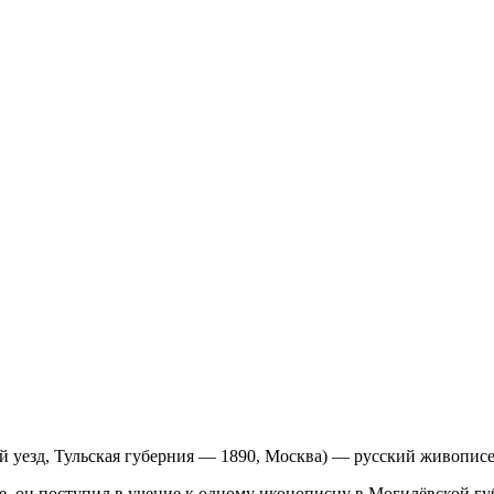
 уезд, Тульская губерния — 1890, Москва) — русский живописе
 он поступил в учение к одному иконописцу в Могилёвской губе