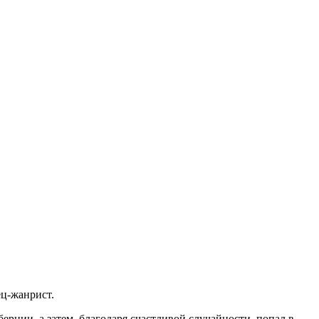
ц-жанрист.
рнии, а затем, благодаря счастливой случайности, попал в