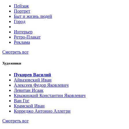
Пейзаж
Портрет
Быт и жизнь людей
Город
Интерьер
Ретро-Плакат
Реклама
Смотреть все
Художники
Пукирев Василий
Айвазовский Иван
Алексеев Федор Яковлевич
Левитан Исаак
Крыжицкий Константин Яковлевич
Ван Гог
Крамской Иван
Корреджо Антонио Аллегри
Смотреть все