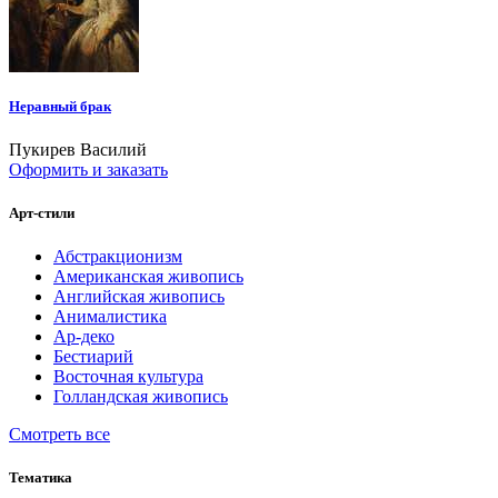
Неравный брак
Пукирев Василий
Оформить и заказать
Арт-стили
Абстракционизм
Американская живопись
Английская живопись
Анималистика
Ар-деко
Бестиарий
Восточная культура
Голландская живопись
Смотреть все
Тематика