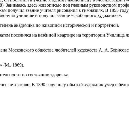
. Занимаясь здесь живописью под главным руководством професс
кам получил звание учителя рисования в гимназиях. В 1855 году
 окончил училище и получил звание «свободного художника».
тепень академика по живописи исторической и портретной.
атем поселился на казённой квартире на территории Училища жив
лена Московского общества любителей художеств А. А. Борисовс
 (М., 1869).
ятельности по состоянию здоровья.
енег не хватало. В 1890 году полузабытый художник умер в бед