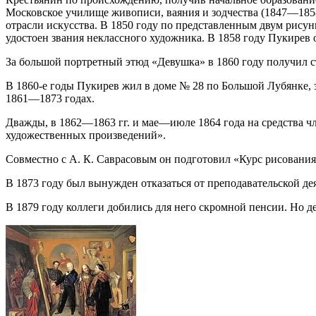
Московское училище живописи, ваяния и зодчества (1847—1858)
отрасли искусства. В 1850 году по представленным двум рисун
удостоен звания неклассного художника. В 1858 году Пукирев
За большой портретный этюд «Девушка» в 1860 году получил с
В 1860-е годы Пукирев жил в доме № 28 по Большой Лубянке, з
1861—1873 годах.
Дважды, в 1862—1863 гг. и мае—июле 1864 года на средства ч
художественных произведений».
Совместно с А. К. Саврасовым он подготовил «Курс рисования»
В 1873 году был вынужден отказаться от преподавательской де
В 1879 году коллеги добились для него скромной пенсии. Но д