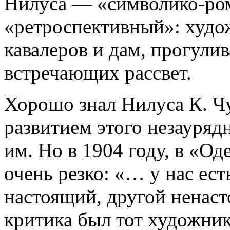
Нилуса — «символико-ро
«ретроспективный»: худо
кавалеров и дам, прогули
встречающих рассвет.
Хорошо знал Нилуса К. Чу
развитием этого незауряд
им. Но в 1904 году, в «Од
очень резко: «… у нас ес
настоящий, другой ненас
критика был тот художник