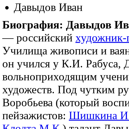
Давыдов Иван
Биография: Давыдов Ив
— российский
художник-
Училища живописи и вая
он учился у К.И. Рабуса,
вольноприходящим учени
художеств. Под чутким р
Воробьева (который восп
пейзажистов:
Шишкина И.
Клодта М.К.
) талант Давы