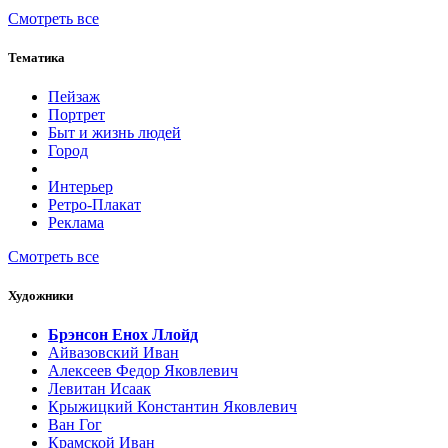
Смотреть все
Тематика
Пейзаж
Портрет
Быт и жизнь людей
Город
Интерьер
Ретро-Плакат
Реклама
Смотреть все
Художники
Брэнсон Енох Ллойд
Айвазовский Иван
Алексеев Федор Яковлевич
Левитан Исаак
Крыжицкий Константин Яковлевич
Ван Гог
Крамской Иван