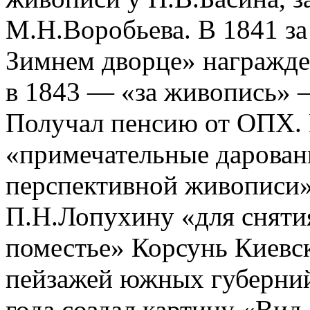
М.Н.Воробьева. В 1841 за
Зимнем дворце» награжде
в 1843 — «за живопись» 
Получал пенсию от ОПХ.
«примечательные дарован
перспективной живописи»
П.Н.Лопухину «для снятия
поместье» Корсунь Киевс
пейзажей южных губерний 
года создал картину «Вид