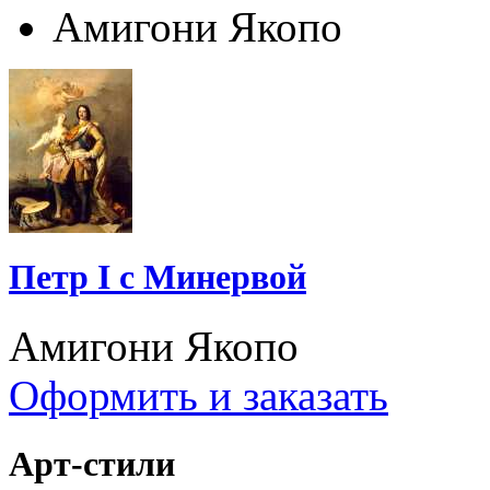
Амигони Якопо
Петр I с Минервой
Амигони Якопо
Оформить и заказать
Арт-стили