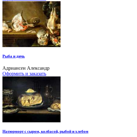
Рыба и дичь
Адриансен Александр
Оформить и заказать
Натюрморт с сыром, колбасой, рыбой и хлебом