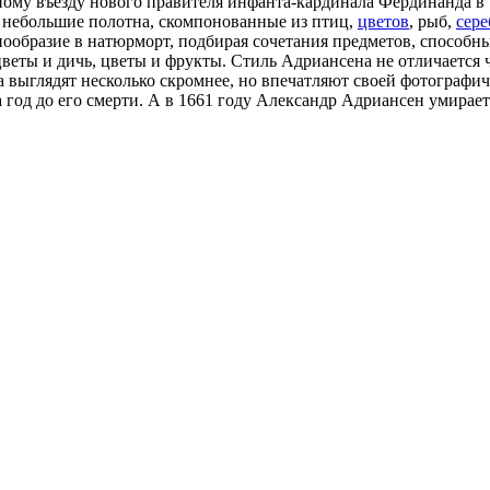
ному въезду нового правителя инфанта-кардинала Фердинанда в
л небольшие полотна, скомпонованные из птиц,
цветов
, рыб,
сере
нообразие в натюрморт, подбирая сочетания предметов, способн
веты и дичь, цветы и фрукты. Стиль Адриансена не отличается
выглядят несколько скромнее, но впечатляют своей фотографич
а год до его смерти. А в 1661 году Александр Адриансен умирает