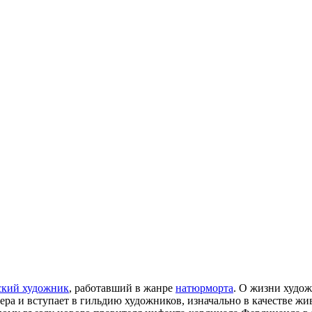
ский художник
, работавший в жанре
натюрморта
. О жизни худо
стера и вступает в гильдию художников, изначально в качестве 