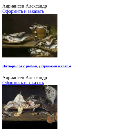
Адриансен Александр
Оформить и заказать
Натюрморт с рыбой, устрицами и котом
Адриансен Александр
Оформить и заказать