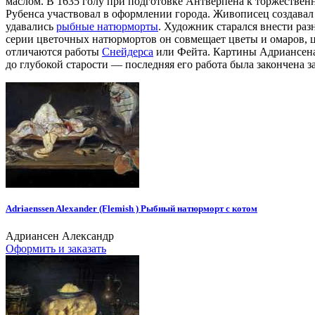
маслом. В 1635 голу при подготовке Антверпена к торжествен
Рубенса участвовал в оформлении города. Живописец создава
удавались
рыбные натюрморты
. Художник старался внести раз
серии цветочных натюрмортов он совмещает цветы и омаров, ц
отличаются работы
Снейдерса
или Фейта. Картины Адриансена 
до глубокой старости — последняя его работа была закончена з
Adriaenssen Alexander (Flemish ) Рыбный натюрморт с котом
Адриансен Александр
Оформить и заказать