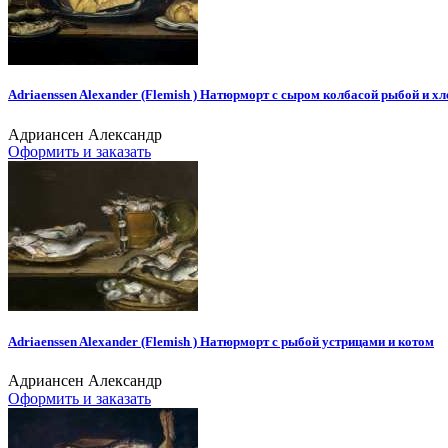
Adriaenssen Alexander (Flemish ) Натюрморт с сыром колбасой рыбой и х
Адриансен Александр
Оформить и заказать
Adriaenssen Alexander (Flemish ) Натюрморт с рыбой устрицами и котом
Адриансен Александр
Оформить и заказать