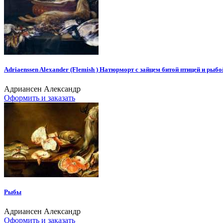
Adriaenssen Alexander (Flemish ) Натюрморт с зайцем битой птицей и рыбо
Адриансен Александр
Оформить и заказать
Рыбы
Адриансен Александр
Оформить и заказать