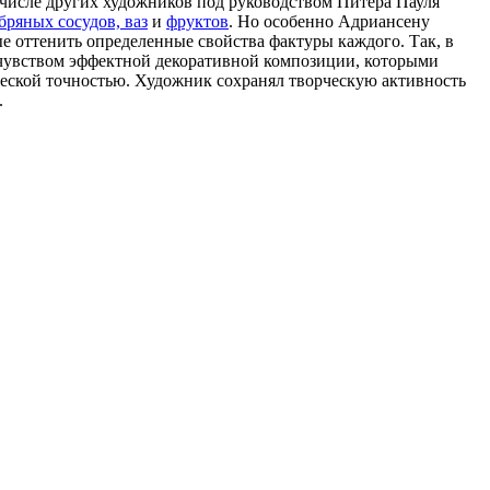
 числе других художников под руководством Питера Пауля
бряных сосудов, ваз
и
фруктов
. Но особенно Адриансену
ые оттенить определенные свойства фактуры каждого. Так, в
 чувством эффектной декоративной композиции, которыми
еской точностью. Художник сохранял творческую активность
.