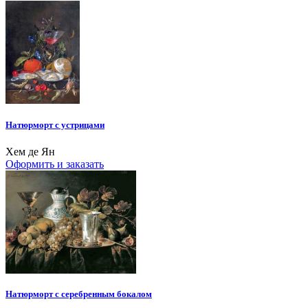
Натюрморт с устрицами
Хем де Ян
Оформить и заказать
Натюрморт с серебренным бокалом