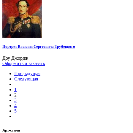
Портрет Василия Сергеевича Трубецкого
Доу Джордж
Оформить и заказать
Предыдущая
Следующая
1
2
3
4
5
Арт-стили