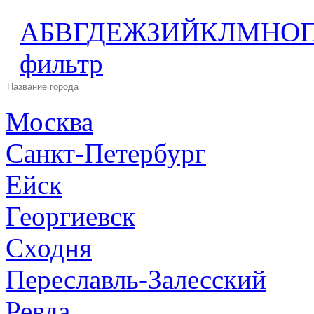
А
Б
В
Г
Д
Е
Ж
З
И
Й
К
Л
М
Н
О
фильтр
Москва
Санкт-Петербург
Ейск
Георгиевск
Сходня
Переславль-Залесский
Ревда