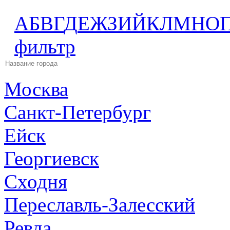
А
Б
В
Г
Д
Е
Ж
З
И
Й
К
Л
М
Н
О
фильтр
Москва
Санкт-Петербург
Ейск
Георгиевск
Сходня
Переславль-Залесский
Ревда