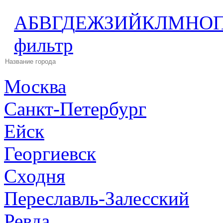
А
Б
В
Г
Д
Е
Ж
З
И
Й
К
Л
М
Н
О
фильтр
Москва
Санкт-Петербург
Ейск
Георгиевск
Сходня
Переславль-Залесский
Ревда