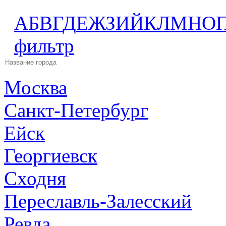
А
Б
В
Г
Д
Е
Ж
З
И
Й
К
Л
М
Н
О
фильтр
Москва
Санкт-Петербург
Ейск
Георгиевск
Сходня
Переславль-Залесский
Ревда