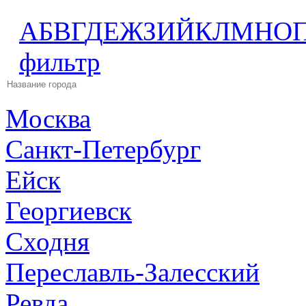
А
Б
В
Г
Д
Е
Ж
З
И
Й
К
Л
М
Н
О
фильтр
Москва
Санкт-Петербург
Ейск
Георгиевск
Сходня
Переславль-Залесский
Ревда