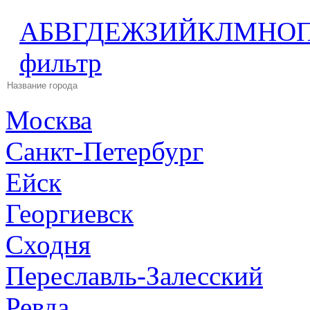
А
Б
В
Г
Д
Е
Ж
З
И
Й
К
Л
М
Н
О
фильтр
Москва
Санкт-Петербург
Ейск
Георгиевск
Сходня
Переславль-Залесский
Ревда