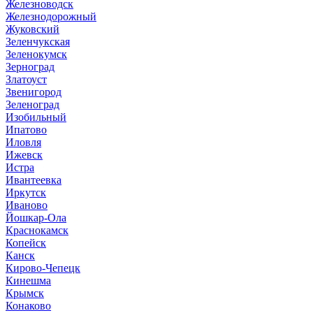
Железноводск
Железнодорожный
Жуковский
Зеленчукская
Зеленокумск
Зерноград
Златоуст
Звенигород
Зеленоград
Изобильный
Ипатово
Иловля
Ижевск
Истра
Ивантеевка
Иркутск
Иваново
Йошкар-Ола
Краснокамск
Копейск
Канск
Кирово-Чепецк
Кинешма
Крымск
Конаково