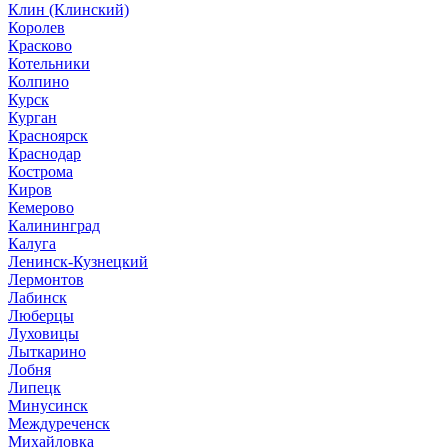
Клин (Клинский)
Королев
Красково
Котельники
Колпино
Курск
Курган
Красноярск
Краснодар
Кострома
Киров
Кемерово
Калининград
Калуга
Ленинск-Кузнецкий
Лермонтов
Лабинск
Люберцы
Луховицы
Лыткарино
Лобня
Липецк
Минусинск
Междуреченск
Михайловка