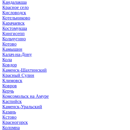
Кандалакша
Красное село
Кисловодск
Котельниково
Карачаевск
Костомукша
Кингисепп
Кольчугино
Котово
Камышин
Калач-на-Дону
Кола
Ковдор
Каменск-Шахтинский
Красный Сулин
Климовск
Ковров
Керчь
Комсомольск на Амуре
Каспийск
Каменск-Уральский
Казань
Кстово
Красногорск
Коломна