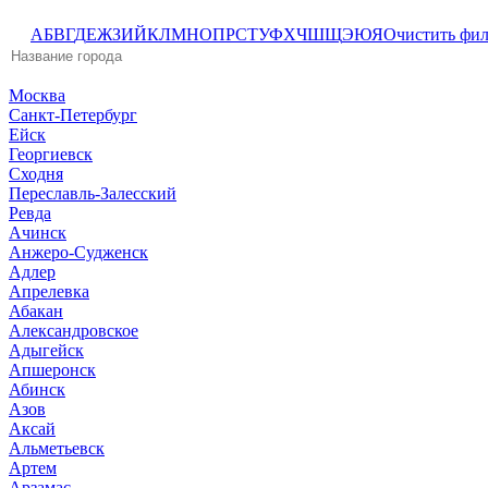
А
Б
В
Г
Д
Е
Ж
З
И
Й
К
Л
М
Н
О
П
Р
С
Т
У
Ф
Х
Ч
Ш
Щ
Э
Ю
Я
Очистить фил
Москва
Санкт-Петербург
Ейск
Георгиевск
Сходня
Переславль-Залесский
Ревда
Ачинск
Анжеро-Судженск
Адлер
Апрелевка
Абакан
Александровское
Адыгейск
Апшеронск
Абинск
Азов
Аксай
Альметьевск
Артем
Арзамас