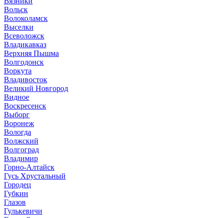
Вязники
Вольск
Волоколамск
Выселки
Всеволожск
Владикавказ
Верхняя Пышма
Волгодонск
Воркута
Владивосток
Великий Новгород
Видное
Воскресенск
Выборг
Воронеж
Вологда
Волжский
Волгоград
Владимир
Горно-Алтайск
Гусь Хрустальный
Городец
Губкин
Глазов
Гулькевичи