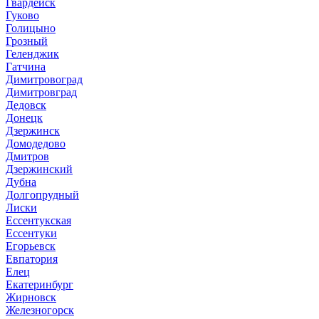
Гвардейск
Гуково
Голицыно
Грозный
Геленджик
Гатчина
Димитровоград
Димитровград
Дедовск
Донецк
Дзержинск
Домодедово
Дмитров
Дзержинский
Дубна
Долгопрудный
Лиски
Ессентукская
Ессентуки
Егорьевск
Евпатория
Елец
Екатеринбург
Жирновск
Железногорск