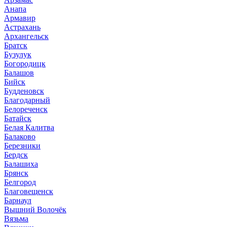
Анапа
Армавир
Астрахань
Архангельск
Братск
Бузулук
Богородицк
Балашов
Бийск
Будденовск
Благодарный
Белореченск
Батайск
Белая Калитва
Балаково
Березники
Бердск
Балашиха
Брянск
Белгород
Благовещенск
Барнаул
Вышний Волочёк
Вязьма