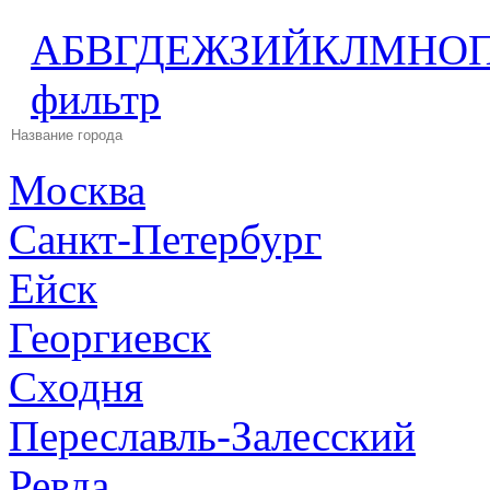
А
Б
В
Г
Д
Е
Ж
З
И
Й
К
Л
М
Н
О
фильтр
Москва
Санкт-Петербург
Ейск
Георгиевск
Сходня
Переславль-Залесский
Ревда