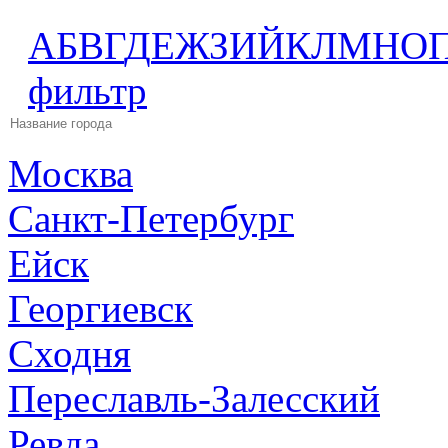
А
Б
В
Г
Д
Е
Ж
З
И
Й
К
Л
М
Н
О
фильтр
Москва
Санкт-Петербург
Ейск
Георгиевск
Сходня
Переславль-Залесский
Ревда