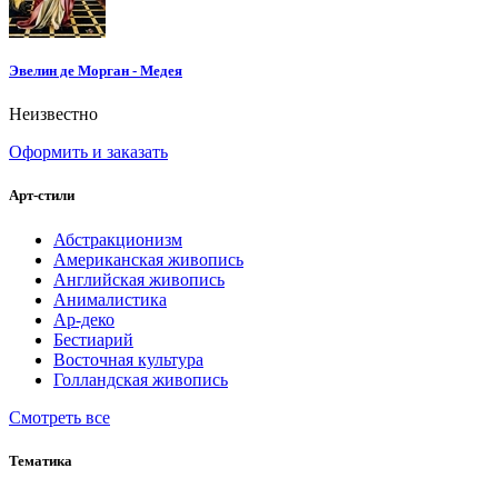
Эвелин де Морган - Медея
Неизвестно
Оформить и заказать
Арт-стили
Абстракционизм
Американская живопись
Английская живопись
Анималистика
Ар-деко
Бестиарий
Восточная культура
Голландская живопись
Смотреть все
Тематика