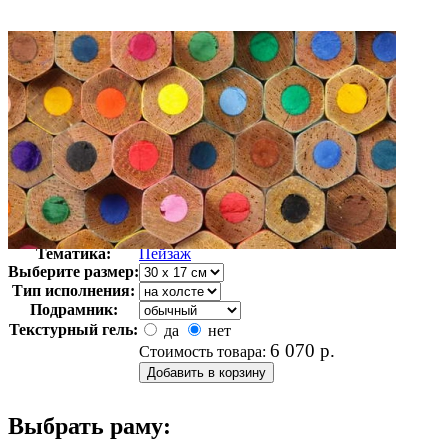
Автор:
Неизвестно
Арт-стиль
Фотография
Тематика:
Пейзаж
Выберите размер:
Тип исполнения:
Подрамник:
Текстурный гель:
да
нет
6 070
р.
Стоимость товара:
Выбрать раму: