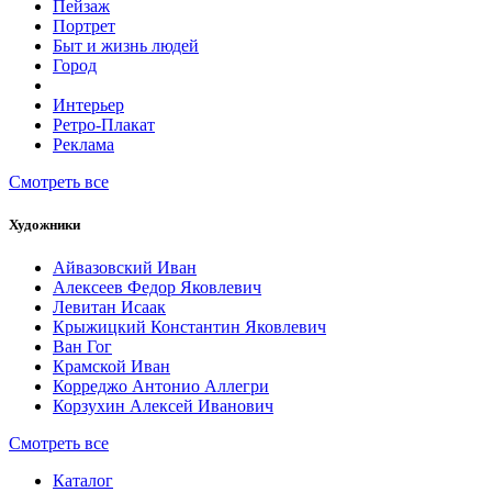
Пейзаж
Портрет
Быт и жизнь людей
Город
Интерьер
Ретро-Плакат
Реклама
Смотреть все
Художники
Айвазовский Иван
Алексеев Федор Яковлевич
Левитан Исаак
Крыжицкий Константин Яковлевич
Ван Гог
Крамской Иван
Корреджо Антонио Аллегри
Корзухин Алексей Иванович
Смотреть все
Каталог