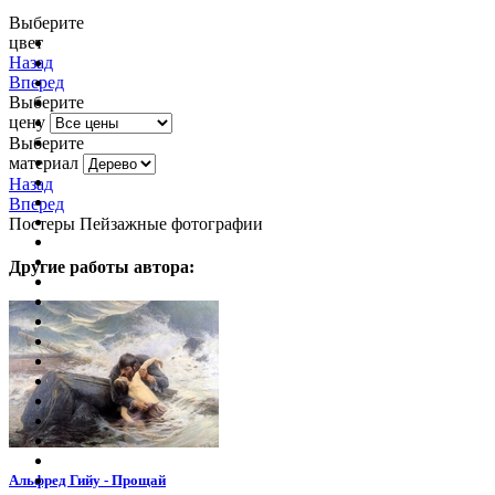
Выберите
цвет
очистить фильтр цвета
Назад
Вперед
Выберите
цену
Выберите
материал
Назад
Вперед
Постеры Пейзажные фотографии
Другие работы автора:
Альфред Гийу - Прощай