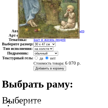
Автор:
Сесиль Пюви де Шаванн Пьер
Арт-стиль
Французская живопись
Тематика:
Быт и жизнь людей
Выберите размер:
Тип исполнения:
Подрамник:
Текстурный гель:
да
нет
6 070
р.
Стоимость товара:
Выбрать раму:
Выберите
очистить фильтр цвета