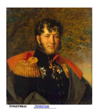
Автор:
Неизвестно
Арт-стиль
Русская живопись XIX века
Тематика:
Эрмитаж