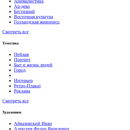
Анималистика
Ар-деко
Бестиарий
Восточная культура
Голландская живопись
Смотреть все
Тематика
Пейзаж
Портрет
Быт и жизнь людей
Город
Интерьер
Ретро-Плакат
Реклама
Смотреть все
Художники
Айвазовский Иван
Алексеев Федор Яковлевич