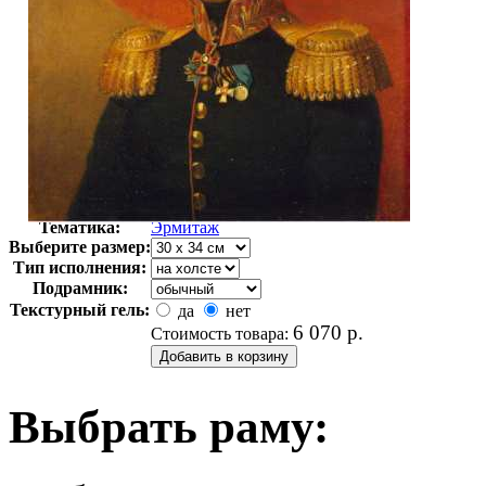
Автор:
Неизвестно
Арт-стиль
Русская живопись XIX века
Тематика:
Эрмитаж
Выберите размер:
Тип исполнения:
Подрамник:
Текстурный гель:
да
нет
6 070
р.
Стоимость товара:
Выбрать раму: