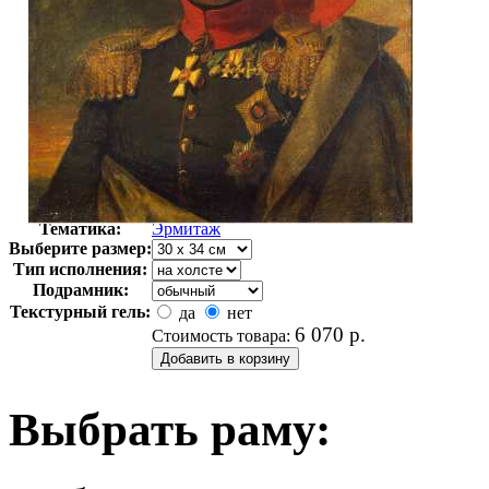
Автор:
Неизвестно
Арт-стиль
Русская живопись XIX века
Тематика:
Эрмитаж
Выберите размер:
Тип исполнения:
Подрамник:
Текстурный гель:
да
нет
6 070
р.
Стоимость товара:
Выбрать раму: