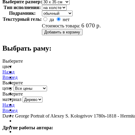
Выберите размер:
Тип исполнения:
Подрамник:
Текстурный гель:
да
нет
6 070
р.
Стоимость товара:
Выбрать раму:
Выберите
цвет
очистить фильтр цвета
Назад
Вперед
Выберите
цену
Выберите
материал
Назад
Вперед
Dawe George Portrait of Alexey S. Kologrivov 1780s-1818 - Hermit
Другие работы автора: