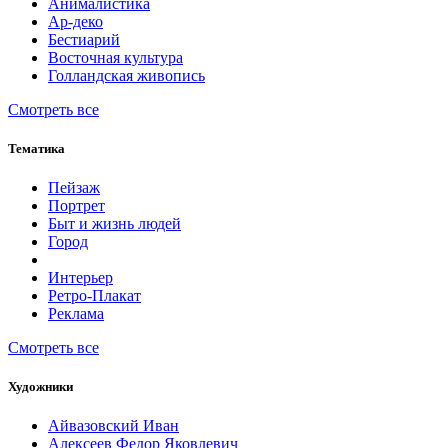
Анималистика
Ар-деко
Бестиарий
Восточная культура
Голландская живопись
Смотреть все
Тематика
Пейзаж
Портрет
Быт и жизнь людей
Город
Интерьер
Ретро-Плакат
Реклама
Смотреть все
Художники
Айвазовский Иван
Алексеев Федор Яковлевич