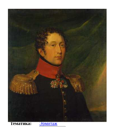
Автор:
Неизвестно
Арт-стиль
Русская живопись XIX века
Тематика:
Эрмитаж