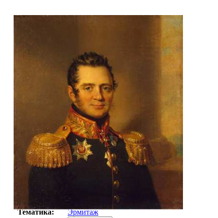
Автор:
Неизвестно
Арт-стиль
Русская живопись XIX века
Тематика:
Эрмитаж