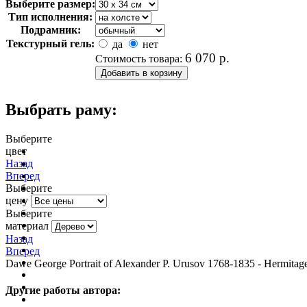
Выберите размер:
Тип исполнения:
Подрамник:
Текстурный гель:
да
нет
6 070
р.
Стоимость товара:
Выбрать раму:
Выберите
цвет
очистить фильтр цвета
Назад
Вперед
Выберите
цену
Выберите
материал
Назад
Вперед
Dawe George Portrait of Alexander P. Urusov 1768-1835 - Hermitag
Другие работы автора: