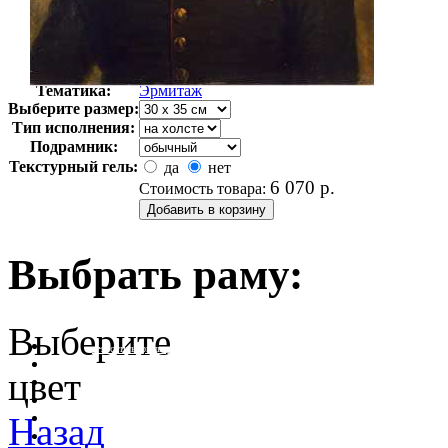
Автор:
Неизвестно
Арт-стиль
Русская живопись XIX века
Тематика:
Эрмитаж
Выберите размер:
Тип исполнения:
Подрамник:
Текстурный гель:
да
нет
6 070
р.
Стоимость товара:
Выбрать раму:
Выберите
очистить фильтр цвета
цвет
Назад