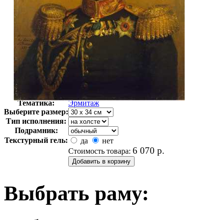
Автор:
Неизвестно
Арт-стиль
Русская живопись XIX века
Тематика:
Эрмитаж
Выберите размер:
Тип исполнения:
Подрамник:
Текстурный гель:
да
нет
6 070
р.
Стоимость товара:
Выбрать раму: