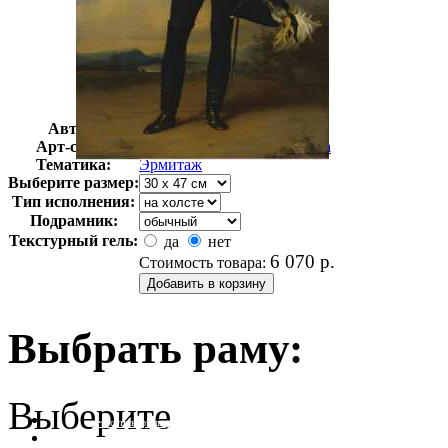
Автор:
Неизвестно
Арт-стиль
Русская живопись XIX века
Тематика:
Эрмитаж
Выберите размер:
Тип исполнения:
Подрамник:
Текстурный гель:
да
нет
6 070
р.
Стоимость товара:
Выбрать раму:
Выберите
очистить фильтр цвета