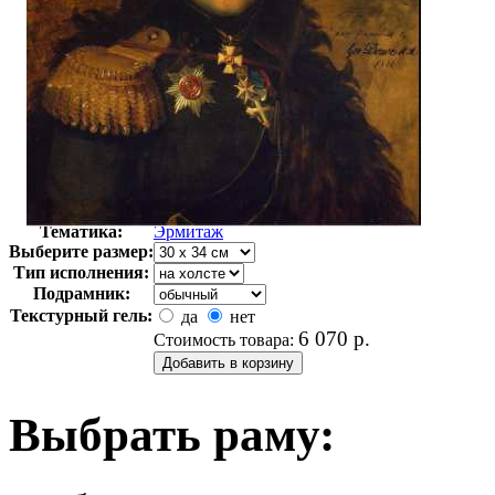
Автор:
Неизвестно
Арт-стиль
Русская живопись XIX века
Тематика:
Эрмитаж
Выберите размер:
Тип исполнения:
Подрамник:
Текстурный гель:
да
нет
6 070
р.
Стоимость товара:
Выбрать раму: