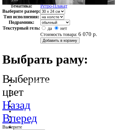
Арт-стиль
Ретро-Плакат
Тематика:
Ретро-Плакат
Выберите размер:
Тип исполнения:
Подрамник:
Текстурный гель:
да
нет
6 070
р.
Стоимость товара:
Выбрать раму:
Выберите
очистить фильтр цвета
цвет
Назад
Вперед
Выберите