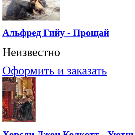
Альфред Гийу - Прощай
Неизвестно
Оформить и заказать
Хорсли Джон Колкотт - Уютн