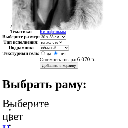
Автор:
Неизвестно
Арт-стиль
Ретро-Фотографии
Тематика:
Кинофильмы
Выберите размер:
Тип исполнения:
Подрамник:
Текстурный гель:
да
нет
6 070
р.
Стоимость товара:
Выбрать раму:
Выберите
очистить фильтр цвета
цвет